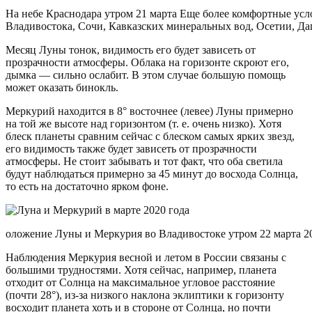
На небе Краснодара утром 21 марта Еще более комфортные усл
Владивостока, Сочи, Кавказских минеральных вод, Осетии, Даге
Месяц Луны тонок, видимость его будет зависеть от
прозрачности атмосферы. Облака на горизонте скроют его,
дымка — сильно ослабит. В этом случае большую помощь
может оказать бинокль.
Меркурий находится в 8° восточнее (левее) Луны примерно
на той же высоте над горизонтом (т. е. очень низко). Хотя
блеск планеты сравним сейчас с блеском самых ярких звезд,
его видимость также будет зависеть от прозрачности
атмосферы. Не стоит забывать и тот факт, что оба светила
будут наблюдаться примерно за 45 минут до восхода Солнца,
то есть на достаточно ярком фоне.
оложение Луны и Меркурия во Владивостоке утром 22 марта 202
Наблюдения Меркурия весной и летом в России связаны с
большими трудностями. Хотя сейчас, например, планета
отходит от Солнца на максимальное угловое расстояние
(почти 28°), из-за низкого наклона эклиптики к горизонту
восходит планета хоть и в стороне от Солнца, но почти