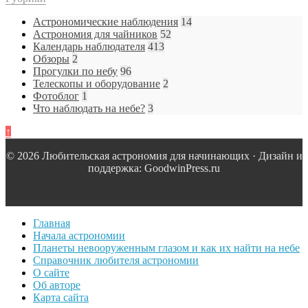
Астрономические наблюдения
14
Астрономия для чайников
52
Календарь наблюдателя
413
Обзоры
2
Прогулки по небу
96
Телескопы и оборудование
2
Фотоблог
1
Что наблюдать на небе?
3
↑
© 2026 Любительская астрономия для начинающих · Дизайн и
поддержка: GoodwinPress.ru
Главная
Начала астрономии
Планеты невооруженным глазом и как их найти на небе
Справочник любителя астрономии
О сайте
Об авторе
Карта сайта