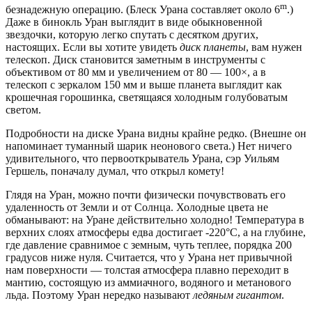
m
безнадежную операцию. (Блеск Урана составляет около 6
.)
Даже в бинокль Уран выглядит в виде обыкновенной
звездочки, которую легко спутать с десятком других,
настоящих. Если вы хотите увидеть
диск планеты
, вам нужен
телескоп. Диск становится заметным в инструменты с
объективом от 80 мм и увеличением от 80 — 100×, а в
телескоп с зеркалом 150 мм и выше планета выглядит как
крошечная горошинка, светящаяся холодным голубоватым
светом.
Подробности на диске Урана видны крайне редко. (Внешне он
напоминает туманный шарик неонового света.) Нет ничего
удивительного, что первооткрыватель Урана, сэр Уильям
Гершель, поначалу думал, что открыл комету!
Глядя на Уран, можно почти физически почувствовать его
удаленность от Земли и от Солнца. Холодные цвета не
обманывают: на Уране действительно холодно! Температура в
верхних слоях атмосферы едва достигает -220°С, а на глубине,
где давление сравнимое с земным, чуть теплее, порядка 200
градусов ниже нуля. Считается, что у Урана нет привычной
нам поверхности — толстая атмосфера плавно переходит в
мантию, состоящую из аммиачного, водяного и метанового
льда. Поэтому Уран нередко называют
ледяным гигантом
.