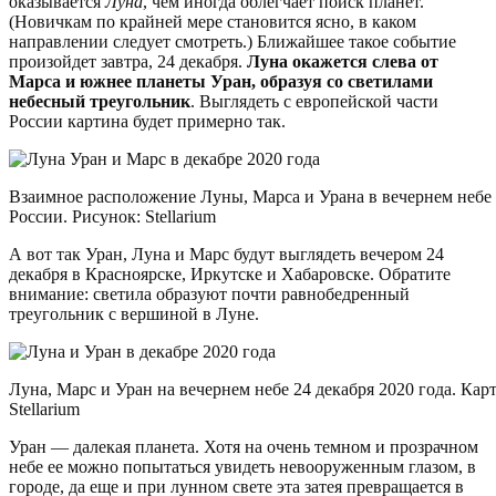
оказывается
Луна
, чем иногда облегчает поиск планет.
(Новичкам по крайней мере становится ясно, в каком
направлении следует смотреть.) Ближайшее такое событие
произойдет завтра, 24 декабря.
Луна окажется слева от
Марса и южнее планеты Уран, образуя со светилами
небесный треугольник
. Выглядеть с европейской части
России картина будет примерно так.
Взаимное расположение Луны, Марса и Урана в вечернем небе 2
России. Рисунок: Stellarium
А вот так Уран, Луна и Марс будут выглядеть вечером 24
декабря в Красноярске, Иркутске и Хабаровске. Обратите
внимание: светила образуют почти равнобедренный
треугольник с вершиной в Луне.
Луна, Марс и Уран на вечернем небе 24 декабря 2020 года. Кар
Stellarium
Уран — далекая планета. Хотя на очень темном и прозрачном
небе ее можно попытаться увидеть невооруженным глазом, в
городе, да еще и при лунном свете эта затея превращается в