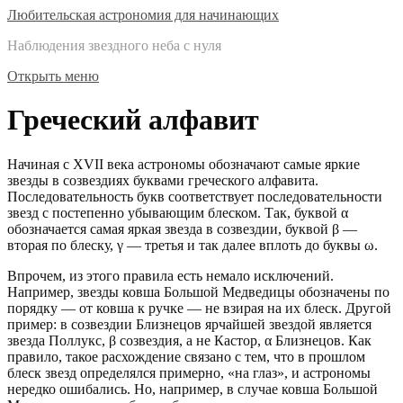
Любительская астрономия для начинающих
Наблюдения звездного неба с нуля
Открыть меню
Греческий алфавит
Начиная с XVII века астрономы обозначают самые яркие
звезды в созвездиях буквами греческого алфавита.
Последовательность букв соответствует последовательности
звезд с постепенно убывающим блеском. Так, буквой α
обозначается самая яркая звезда в созвездии, буквой β —
вторая по блеску, γ — третья и так далее вплоть до буквы ω.
Впрочем, из этого правила есть немало исключений.
Например, звезды ковша Большой Медведицы обозначены по
порядку — от ковша к ручке — не взирая на их блеск. Другой
пример: в созвездии Близнецов ярчайшей звездой является
звезда Поллукс, β созвездия, а не Кастор, α Близнецов. Как
правило, такое расхождение связано с тем, что в прошлом
блеск звезд определялся примерно, «на глаз», и астрономы
нередко ошибались. Но, например, в случае ковша Большой