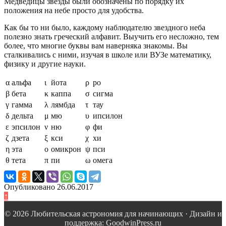
Медведицы звезды были обозначены по порядку их
положения на небе просто для удобства.
Как бы то ни было, каждому наблюдателю звездного неба
полезно знать греческий алфавит. Выучить его несложно, тем
более, что многие буквы вам наверняка знакомы. Вы
сталкивались с ними, изучая в школе или ВУЗе математику,
физику и другие науки.
α
альфа
ι
йота
ρ
ро
β
бета
κ
каппа
σ
сигма
γ
гамма
λ
лямбда
τ
тау
δ
дельта
μ
мю
υ
ипсилон
ε
эпсилон
ν
ню
φ
фи
ζ
дзета
ξ
кси
χ
хи
η
эта
ο
омикрон
ψ
пси
θ
тета
π
пи
ω
омега
Опубликовано 26.06.2017
↑
© 2026 Любительская астрономия для начинающих · Дизайн и
поддержка: GoodwinPress.ru