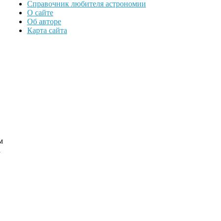
Справочник любителя астрономии
О сайте
Об авторе
Карта сайта
м
а