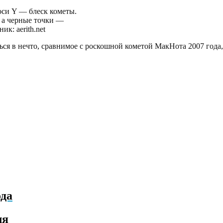
оси Y — блеск кометы.
, а черные точки —
к: aerith.net
ся в нечто, сравнимое с роскошной кометой МакНота 2007 года,
ода
ля