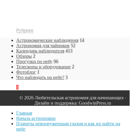
Рубрики
Астрономические наблюдения
14
Астрономия для чайников
52
Календарь наблюдателя
413
Обзоры
2
Прогулки по небу
96
Телескопы и оборудование
2
Фотоблог
1
Что наблюдать на небе?
3
↑
© 2026 Любительская астрономия для начинающих ·
Дизайн и поддержка: GoodwinPress.ru
Главная
Начала астрономии
Планеты невооруженным глазом и как их найти на
небе