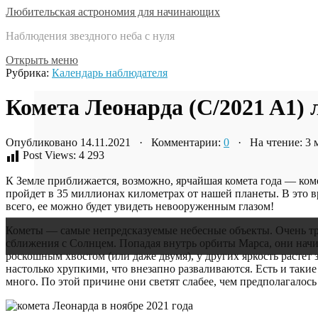
Любительская астрономия для начинающих
Наблюдения звездного неба с нуля
Открыть меню
Рубрика:
Календарь наблюдателя
Комета Леонарда (C/2021 A1) 
Опубликовано 14.11.2021 · Комментарии:
0
· На чтение: 3
Post Views:
4 293
К Земле приближается, возможно, ярчайшая комета года — ко
пройдет в 35 миллионах километрах от нашей планеты. В это вр
всего, ее можно будет увидеть невооруженным глазом!
Кометы — самые непредсказуемые небесные объекты. Очень тру
сближения с Солнцем. Попадая внутрь орбиты Марса, они начин
роскошным хвостом (или даже двумя), у других яркость растет
настолько хрупкими, что внезапно разваливаются. Есть и такие
много. По этой причине они светят слабее, чем предполагалось