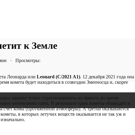
летит к Земле
 мин · Просмотры:
мета Леонарда или
Leonard (C/2021 A1)
. 12 декабря 2021 года она
емя комета будет находиться в созвездии Змееносца и, скорее
дно заранее точно спрогнозировать их яркость во время
ают интенсивно таять. В результате одни кометы обзаводятся
 за счет комы (протяженной атмосферы). А третьи оказываются
 кометы, в которых летучих веществ оказывается не так уж и
 изначально.