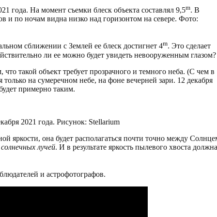
m
21 года. На момент съемки блеск объекта составлял 9,5
. В
в и по ночам видна низко над горизонтом на севере. Фото:
m
альном сближении с Землей ее блеск достигнет 4
. Это сделает
ействительно ли ее можно будет увидеть невооруженным глазом?
, что такой объект требует прозрачного и темного неба. (С чем в
я только на сумеречном небе, на фоне вечерней зари. 12 декабря
будет примерно таким.
кабря 2021 года. Рисунок: Stellarium
ной яркости, она будет располагаться почти точно между Солнце
 солнечных лучей
. И в результате яркость пылевого хвоста должн
аблюдателей и астрофотографов.