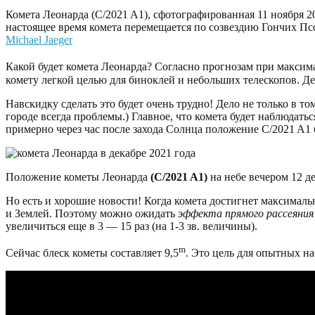
Комета Леонарда (C/2021 A1), сфотографированная 11 ноября 20
настоящее время комета перемещается по созвездию Гончих Псо
Michael Jaeger
Какой будет комета Леонарда? Согласно прогнозам при максим
комету легкой целью для биноклей и небольших телескопов. Д
Навскидку сделать это будет очень трудно! Дело не только в том
городе всегда проблемы.) Главное, что комета будет наблюдатьс
примерно через час после захода Солнца положение C/2021 A1 
Положение кометы Леонарда
(C/2021 A1)
на небе вечером 12 де
Но есть и хорошие новости! Когда комета достигнет максималь
и Землей. Поэтому можно ожидать
эффекта прямого рассеяния
увеличиться еще в 3 — 15 раз (на 1-3 зв. величины).
m
Сейчас блеск кометы составляет 9,5
. Это цель для опытных н