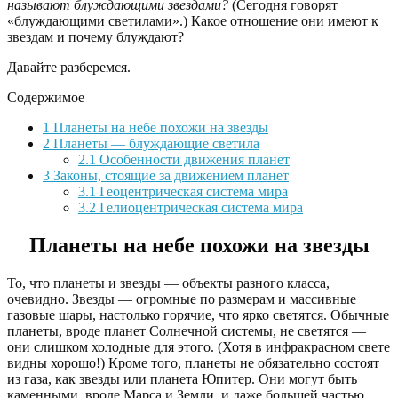
называют блуждающими звездами?
(Сегодня говорят
«блуждающими светилами».) Какое отношение они имеют к
звездам и почему блуждают?
Давайте разберемся.
Содержимое
1
Планеты на небе похожи на звезды
2
Планеты — блуждающие светила
2.1
Особенности движения планет
3
Законы, стоящие за движением планет
3.1
Геоцентрическая система мира
3.2
Гелиоцентрическая система мира
Планеты на небе похожи на звезды
То, что планеты и звезды — объекты разного класса,
очевидно. Звезды — огромные по размерам и массивные
газовые шары, настолько горячие, что ярко светятся. Обычные
планеты, вроде планет Солнечной системы, не светятся —
они слишком холодные для этого. (Хотя в инфракрасном свете
видны хорошо!) Кроме того, планеты не обязательно состоят
из газа, как звезды или планета Юпитер. Они могут быть
каменными, вроде Марса и Земли, и даже большей частью