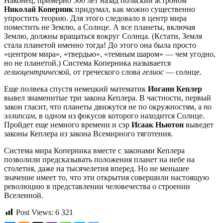
Наконец, примерно 500 лет назад польский астроном
Николай Коперник
придумал, как можно существенно
упростить теорию. Для этого следовало в центр мира
поместить не Землю, а Солнце. А все планеты, включая
Землю, должны вращаться вокруг Солнца. (Кстати, Земля
стала планетой именно тогда! До этого она была просто
«центром мира», «твердью», «темным шаром» — чем угодно,
но не планетой.) Система Коперника называется
гелиоцентрической
, от греческого слова
гелиос
— солнце.
Еще полвека спустя немецкий математик
Иоганн Кеплер
вывел знаменитые три закона Кеплера. В частности, первый
закон гласит, что планеты движутся не по окружностям, а
по
эллипсам
, в одном из фокусов которого находится Солнце.
Пройдет еще немного времени и сэр
Исаак Ньютон
выведет
законы Кеплера из закона Всемирного тяготения.
Система мира Коперника вместе с законами Кеплера
позволили предсказывать положения планет на небе на
столетия, даже на тысячелетия вперед. Но не меньшее
значение имеет то, что эти открытия совершили настоящую
революцию в представлении человечества о строении
Вселенной.
Post Views:
6 321