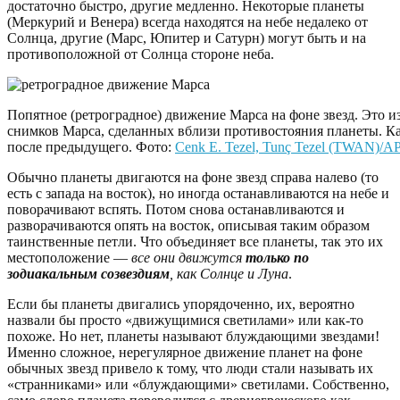
достаточно быстро, другие медленно. Некоторые планеты
(Меркурий и Венера) всегда находятся на небе недалеко от
Солнца, другие (Марс, Юпитер и Сатурн) могут быть и на
противоположной от Солнца стороне неба.
Попятное (ретроградное) движение Марса на фоне звезд. Это 
снимков Марса, сделанных вблизи противостояния планеты. 
после предыдущего. Фото:
Cenk E. Tezel, Tunç Tezel (TWAN)/
Обычно планеты двигаются на фоне звезд справа налево (то
есть с запада на восток), но иногда останавливаются на небе и
поворачивают вспять. Потом снова останавливаются и
разворачиваются опять на восток, описывая таким образом
таинственные петли. Что объединяет все планеты, так это их
местоположение —
все они движутся
только по
зодиакальным созвездиям
, как Солнце и Луна
.
Если бы планеты двигались упорядоченно, их, вероятно
назвали бы просто «движущимися светилами» или как-то
похоже. Но нет, планеты называют блуждающими звездами!
Именно сложное, нерегулярное движение планет на фоне
обычных звезд привело к тому, что люди стали называть их
«странниками» или «блуждающими» светилами. Собственно,