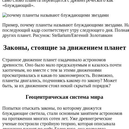
само слово планета переводится с древнегреческого как
«блуждающий».
Пример, почему планеты называют блуждающими звездами. На 
последующий кадр соответствует утру следующего дня. Полная 
других планет. Рисунок: Stellarium/Евгений Золотавкин
Законы, стоящие за движением планет
Странное движение планет озадачивало астрономов
древности. Оно было мало предсказуемым и казалось почти
хаотичным, но вместе с тем за этими движениями
просматривалась и какая-то закономерность. Возможно,
планеты двигались, подчиняясь какому-то закону? Может
быть, за их движением стоял некий скрытый порядок?
Геоцентрическая система мира
Попытки отыскать законы, по которому движутся
блуждающие светила, стали основным занятием астрономов
на протяжении многих сотен лет. Уже древнегреческие
ученые построили стройную теорию, которая описывала
движение планет по небу. Более того, она позволяла