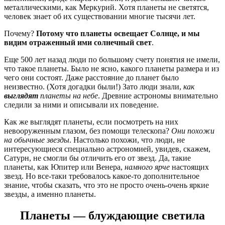
металлическими, как Меркурий. Хотя планеты не светятся,
человек знает об их существовании многие тысячи лет.
Почему?
Потому что планеты освещает Солнце, и мы
видим отраженный ими солнечный свет
.
Еще 500 лет назад люди по большому счету понятия не имели,
что такое планеты. Было не ясно, какого планеты размера и из
чего они состоят. Даже расстояние до планет было
неизвестно. (Хотя догадки были!) Зато люди знали,
как
выглядят
планеты на небе
. Древние астрономы внимательно
следили за ними и описывали их поведение.
Как же выглядят планеты, если посмотреть на них
невооруженным глазом, без помощи телескопа?
Они похожи
на обычные звезды
. Настолько похожи, что люди, не
интересующиеся специально астрономией, увидев, скажем,
Сатурн, не смогли бы отличить его от звезд. Да, такие
планеты, как Юпитер или Венера,
намного ярче
настоящих
звезд. Но все-таки требовалось какое-то дополнительное
знание, чтобы сказать, что это не просто очень-очень яркие
звезды, а именно планеты.
Планеты — блуждающие светила