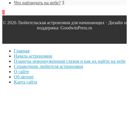
Что наблюдать на небе?
3
↑
© 2026 Любительская астрономия для начинающих · Дизайн и
поддержка: GoodwinPress.ru
Главная
Начала астрономии
Планеты невооруженным глазом и как их найти на небе
Справочник любителя астрономии
О сайте
Об авторе
Карта сайта