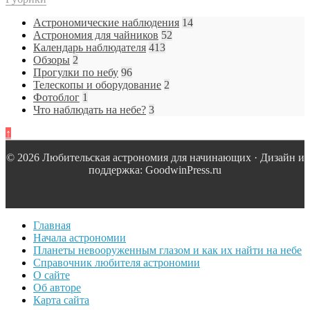
Астрономические наблюдения
14
Астрономия для чайников
52
Календарь наблюдателя
413
Обзоры
2
Прогулки по небу
96
Телескопы и оборудование
2
Фотоблог
1
Что наблюдать на небе?
3
↑
© 2026 Любительская астрономия для начинающих · Дизайн и
поддержка: GoodwinPress.ru
Главная
Начала астрономии
Планеты невооруженным глазом и как их найти на небе
Справочник любителя астрономии
О сайте
Об авторе
Карта сайта