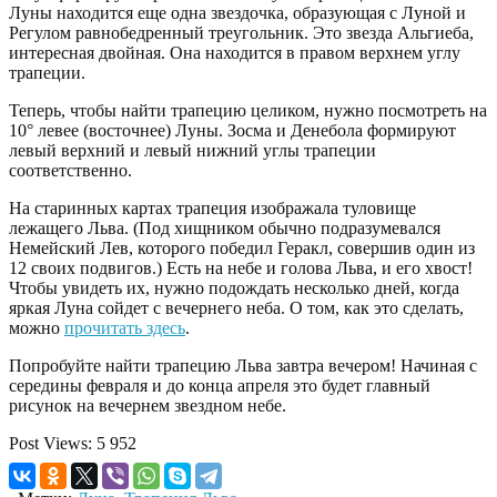
Луны находится еще одна звездочка, образующая с Луной и
Регулом равнобедренный треугольник. Это звезда Альгиеба,
интересная двойная. Она находится в правом верхнем углу
трапеции.
Теперь, чтобы найти трапецию целиком, нужно посмотреть на
10° левее (восточнее) Луны. Зосма и Денебола формируют
левый верхний и левый нижний углы трапеции
соответственно.
На старинных картах трапеция изображала туловище
лежащего Льва. (Под хищником обычно подразумевался
Немейский Лев, которого победил Геракл, совершив один из
12 своих подвигов.) Есть на небе и голова Льва, и его хвост!
Чтобы увидеть их, нужно подождать несколько дней, когда
яркая Луна сойдет с вечернего неба. О том, как это сделать,
можно
прочитать здесь
.
Попробуйте найти трапецию Льва завтра вечером! Начиная с
середины февраля и до конца апреля это будет главный
рисунок на вечернем звездном небе.
Post Views:
5 952