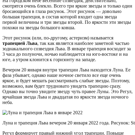
На городском небе весенние созвездия, действительно,
смотрятся очень блекло. Всего три яркие звезды и только один
бросающийся в глаза рисунок. Этот рисунок — довольно
большая трапеция, в состав которой входит одна звезда
первой величины и три звезды второй. По яркости эти звезды
похожи на звезды большого ковша.
Этот рисунок (или, по-другому, астеризм) называется
трапецией Льва
, так как является наиболее заметной частью
зодиакального созвездия Льва. В январе трапеция восходит за
3 часа до полуночи, ночью наблюдается на юго-востоке и на
юге, а утром клонится к горизонту на западе.
Вечером 20 января внутри трапеции Льва находится Луна. Ее
фаза убывает, однако наше ночное светило все еще очень
яркое, и будет мешать рассматривать слабые звезды. Поэтому,
возможно, вам будет трудновато увидеть трапецию сразу.
Однако вы точно увидите звезду чуть правее Луны. Это Регул,
ярчайшая звезда Льва и двадцатая по яркости звезда ночного
неба.
Луна и трапеция Льва вечером 20 января 2022 года. Рисунок: St
Регул формирует правый нижний угол трапеции. Повыше