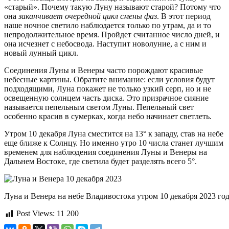
«старый». Почему такую Луну называют старой? Потому что
она
заканчивает очередной цикл смены фаз
. В этот период
наше ночное светило наблюдается только по утрам, да и то
непродолжительное время. Пройдет считанное число дней, и
она исчезнет с небосвода. Наступит новолуние, а с ним и
новый лунный цикл.
Соединения Луны и Венеры часто порождают красивые
небесные картины. Обратите внимание: если условия будут
подходящими, Луна покажет не только узкий серп, но и не
освещенную солнцем часть диска. Это призрачное сияние
называется пепельным светом Луны. Пепельный свет
особенно красив в сумерках, когда небо начинает светлеть.
Утром 10 декабря Луна сместится на 13° к западу, став на небе
еще ближе к Солнцу. Но именно утро 10 числа станет лучшим
временем для наблюдения соединения Луны и Венеры на
Дальнем Востоке, где светила будет разделять всего 5°.
Луна и Венера на небе Владивостока утром 10 декабря 2023 года
Post Views:
11 200