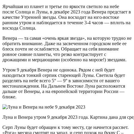
Ярчайшая из планет и третье по яркости светило на небе
после Солнца и Луны, в декабре 2023 года Венера предстает в
качестве Утренней звезды. Она восходит на юго-востоке
ранним утром и наблюдается в течение 3-4 часов — вплоть на
восхода Солнца.
Венера — та самая «очень яркая звезда», на которую трудно не
обратить внимание. Даже на засвеченном городском небе ее
блеск почти не ослабляется. Обращает на себя внимание
ровное сияние планеты, что резко контрастирует с
дрожащими и мерцающими (особенно на морозе!) звездами.
Утром 9 декабря Венера не одинока. Рядом с ней будет
находиться тонкий серпик стареющей Луны. Светила будет
разделять на небе всего 5° — 9° в зависимости от вашего
местонахождения. На Дальнем Востоке Луна расположится
дальше от Венеры, а на европейской территории России —
ближе.
Луна и Венера утром 9 декабря 2023 года. Картина дана для сре
Серп Луны будет обращен к тому месту, где начнется рассвет.
«Рога» месяца смотрят на запад, и серп похож на букву С –