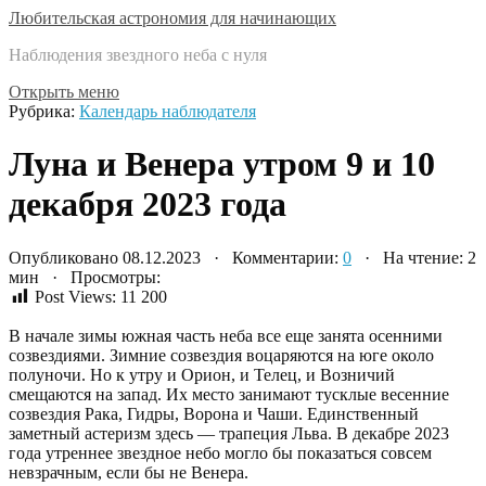
Любительская астрономия для начинающих
Наблюдения звездного неба с нуля
Открыть меню
Рубрика:
Календарь наблюдателя
Луна и Венера утром 9 и 10
декабря 2023 года
Опубликовано 08.12.2023 · Комментарии:
0
· На чтение: 2
мин · Просмотры:
Post Views:
11 200
В начале зимы южная часть неба все еще занята осенними
созвездиями. Зимние созвездия воцаряются на юге около
полуночи. Но к утру и Орион, и Телец, и Возничий
смещаются на запад. Их место занимают тусклые весенние
созвездия Рака, Гидры, Ворона и Чаши. Единственный
заметный астеризм здесь — трапеция Льва. В декабре 2023
года утреннее звездное небо могло бы показаться совсем
невзрачным, если бы не Венера.