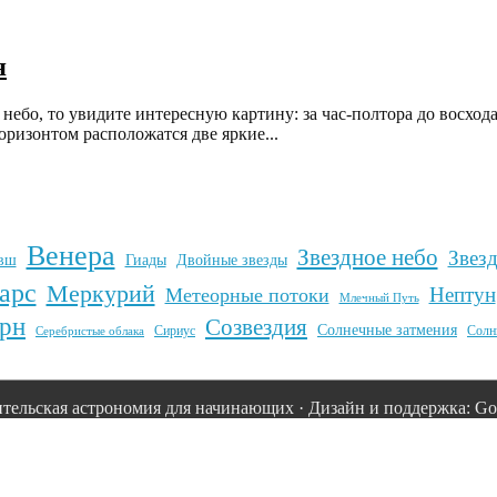
я
небо, то увидите интересную картину: за час-полтора до восход
горизонтом расположатся две яркие...
Венера
Звездное небо
Звез
вш
Гиады
Двойные звезды
арс
Меркурий
Нептун
Метеорные потоки
Млечный Путь
рн
Созвездия
Солнечные затмения
Сириус
Солн
Серебристые облака
тельская астрономия для начинающих · Дизайн и поддержка: Goo