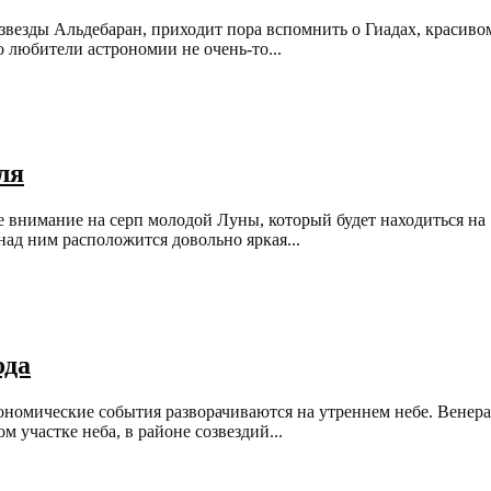
и звезды Альдебаран, приходит пора вспомнить о Гиадах, красиво
 любители астрономии не очень-то...
ля
те внимание на серп молодой Луны, который будет находиться на
над ним расположится довольно яркая...
ода
ономические события разворачиваются на утреннем небе. Венера
 участке неба, в районе созвездий...