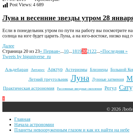
Post Views:
4 689
Луна и весенние звезды утром 28 январ
Если в понедельник утром по пути на работу вы посмотрите на 
солнца на юге будет царить Луна, а на юго-востоке, низко над 
Далее
Страница 20 из 23
« Первая
«
...
10
...
18
19
20
21
22
...
»
Последняя »
Tweets by biguniverse_ru
Арктур
Альдебаран
Астеризмы
Антарес
Близнецы
Большой Ко
Луна
М
Летний треугольник
Лунные затмения
Сату
Регул
Практическая астрономия
Рассеянные звездные скопления
↑
© 2026 Люби
Главная
Начала астрономии
Планеты невооруженным глазом и как их найти на небе