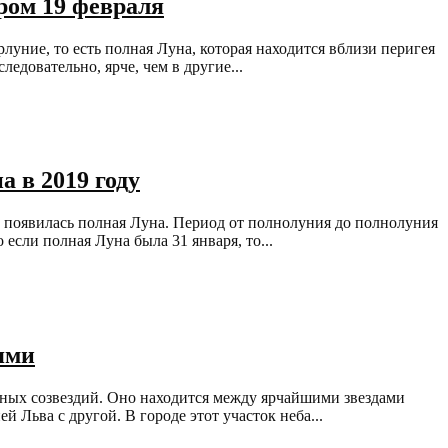
ером 19 февраля
луние, то есть полная Луна, которая находится вблизи перигея
ледовательно, ярче, чем в другие...
а в 2019 году
не появилась полная Луна. Период от полнолуния до полнолуния
о если полная Луна была 31 января, то...
лями
льных созвездий. Оно находится между ярчайшими звездами
 Льва с другой. В городе этот участок неба...