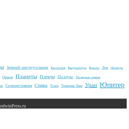
а
ды
Зимний шестиугольник
Лев
Квадрантиды
Кометы
Кассиопея
Леониды
Планеты
Плеяды
Поллукс
Орион
Полярные сияния
Юпитер
Уран
Спика
Солнцестояния
це
Телец
Трапеция Льва
dwinPress.ru