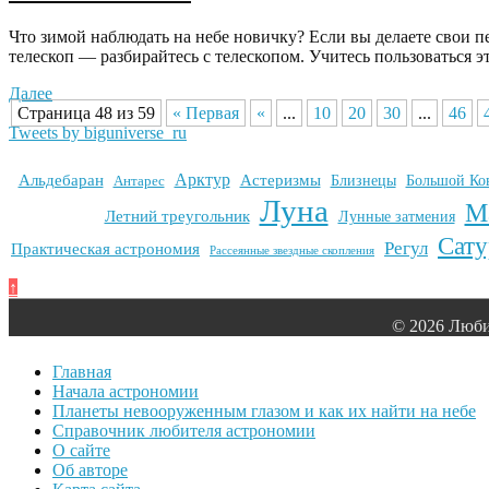
Что зимой наблюдать на небе новичку? Если вы делаете свои п
телескоп — разбирайтесь с телескопом. Учитесь пользоваться э
Далее
Страница 48 из 59
« Первая
«
...
10
20
30
...
46
Tweets by biguniverse_ru
Арктур
Альдебаран
Астеризмы
Антарес
Близнецы
Большой Ко
Луна
М
Летний треугольник
Лунные затмения
Сату
Регул
Практическая астрономия
Рассеянные звездные скопления
↑
© 2026 Люби
Главная
Начала астрономии
Планеты невооруженным глазом и как их найти на небе
Справочник любителя астрономии
О сайте
Об авторе