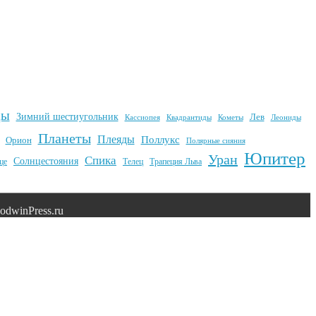
ды
Зимний шестиугольник
Лев
Квадрантиды
Кометы
Кассиопея
Леониды
Планеты
Плеяды
Поллукс
Орион
Полярные сияния
Юпитер
Уран
Спика
Солнцестояния
це
Телец
Трапеция Льва
dwinPress.ru