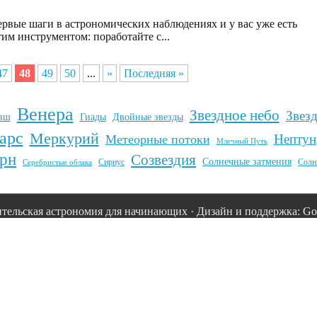
ервые шаги в астрономических наблюдениях и у вас уже есть
тим инструментом: поработайте с...
47
48
49
50
...
»
Последняя »
Венера
Звездное небо
Звез
вш
Гиады
Двойные звезды
арс
Меркурий
Нептун
Метеорные потоки
Млечный Путь
рн
Созвездия
Солнечные затмения
Сириус
Солн
Серебристые облака
тельская астрономия для начинающих · Дизайн и поддержка: Goo