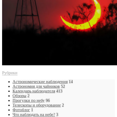
Рубрики
Астрономические наблюдения
14
Астрономия для чайников
52
Календарь наблюдателя
413
Обзоры
2
Прогулки по небу
96
Телескопы и оборудование
2
Фотоблог
1
Что наблюдать на небе?
3