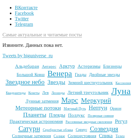
ВКонтакте
Facebook
Twitter
Telegram
Самые актуальные и читаемые посты
Извините. Данных пока нет.
Tweets by biguniverse_ru
Арктур
Альдебаран
Астеризмы
Антарес
Близнецы
Венера
Большой Ковш
Гиады
Двойные звезды
Звездное небо
Звезды
Зимний шестиугольник
Кассиопея
Луна
Летний треугольник
Лев
Квадрантиды
Кометы
Леониды
Марс
Меркурий
Лунные затмения
Нептун
Метеорные потоки
Орион
Млечный Путь
Планеты
Плеяды
Поллукс
Полярные сияния
Регул
Практическая астрономия
Рассеянные звездные скопления
Сатурн
Созвездия
Сириус
Серебристые облака
Спика
Солнечные затмения
Солнцестояния
Солнце
Телец