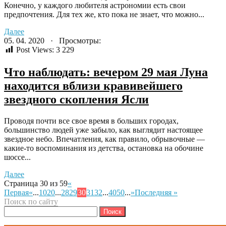
Конечно, у каждого любителя астрономии есть свои
предпочтения. Для тех же, кто пока не знает, что можно...
Далее
05. 04. 2020 · Просмотры:
Post Views:
3 229
Что наблюдать: вечером 29 мая Луна
находится вблизи кравивейшего
звездного скопления Ясли
Проводя почти все свое время в больших городах,
большинство людей уже забыло, как выглядит настоящее
звездное небо. Впечатления, как правило, обрывочные —
какие-то воспоминания из детства, остановка на обочине
шоссе...
Далее
Страница 30 из 59
«
Первая
«
...
10
20
...
28
29
30
31
32
...
40
50
...
»
Последняя »
Поиск по сайту
Найти: