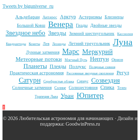
Tweets by biguniverse_ru
Арктур
Альдебаран
Астеризмы
Антарес
Близнецы
Венера
Большой Ковш
Гиады
Двойные звезды
Звездное небо
Звезды
Зимний шестиугольник
Кассиопея
Луна
Летний треугольник
Лев
Квадрантиды
Кометы
Леониды
Марс
Меркурий
Лунные затмения
Нептун
Метеорные потоки
Орион
Млечный Путь
Планеты
Плеяды
Поллукс
Полярные сияния
Регул
Практическая астрономия
Рассеянные звездные скопления
Сатурн
Созвездия
Сириус
Серебристые облака
Спика
Солнечные затмения
Солнцестояния
Солнце
Телец
Юпитер
Уран
Трапеция Льва
↑
© 2026 Любительская астрономия для начинающих · Дизайн и
поддержка: GoodwinPress.ru