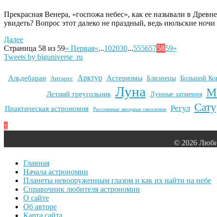
Прекрасная Венера, «госпожа небес», как ее называли в Древне
увидеть? Вопрос этот далеко не праздный, ведь июльские ночи 
Далее
Страница 58 из 59
« Первая
«
...
10
20
30
...
55
56
57
58
59
»
Tweets by biguniverse_ru
Арктур
Альдебаран
Астеризмы
Антарес
Близнецы
Большой Ко
Луна
М
Летний треугольник
Лунные затмения
Сату
Регул
Практическая астрономия
Рассеянные звездные скопления
↑
© 2026 Люби
Главная
Начала астрономии
Планеты невооруженным глазом и как их найти на небе
Справочник любителя астрономии
О сайте
Об авторе
Карта сайта