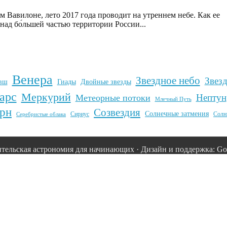
м Вавилоне, лето 2017 года проводит на утреннем небе. Как ее
над бо́льшей частью территории России...
Венера
Звездное небо
Звез
вш
Гиады
Двойные звезды
арс
Меркурий
Нептун
Метеорные потоки
Млечный Путь
рн
Созвездия
Солнечные затмения
Сириус
Солн
Серебристые облака
тельская астрономия для начинающих · Дизайн и поддержка: Goo