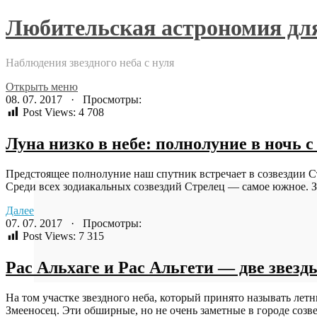
Любительская астрономия д
Наблюдения звездного неба с нуля
Открыть меню
08. 07. 2017 · Просмотры:
Post Views:
4 708
Луна низко в небе: полнолуние в ночь с
Предстоящее полнолуние наш спутник встречает в созвездии Ст
Среди всех зодиакальных созвездий Стрелец — самое южное. Зд
Далее
07. 07. 2017 · Просмотры:
Post Views:
7 315
Рас Альхаге и Рас Альгети — две звез
На том участке звездного неба, который принято называть лет
Змееносец. Эти обширные, но не очень заметные в городе созве