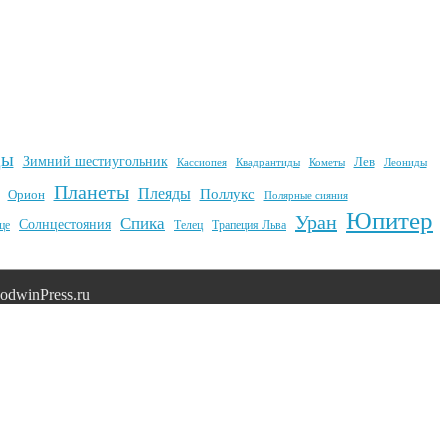
ды
Зимний шестиугольник
Лев
Квадрантиды
Кометы
Кассиопея
Леониды
Планеты
Плеяды
Поллукс
Орион
Полярные сияния
Юпитер
Уран
Спика
Солнцестояния
це
Телец
Трапеция Льва
dwinPress.ru