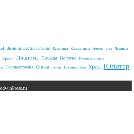
ды
Зимний шестиугольник
Лев
Квадрантиды
Кометы
Кассиопея
Леониды
Планеты
Плеяды
Поллукс
Орион
Полярные сияния
Юпитер
Уран
Спика
Солнцестояния
це
Телец
Трапеция Льва
dwinPress.ru