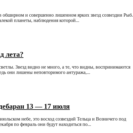
т в обширном и совершенно лишенном ярких звезд созвездии Рыб.
алекой планеты, наблюдения которой...
д лета?
ветлы. Звезд видно не много, а те, что видны, воспринимаются
ведь они лишены неповторимого антуража,...
ьдебаран 13 — 17 июля
юльском небе, это восход созвездий Тельца и Возничего под
абря по февраль они будут находиться по...