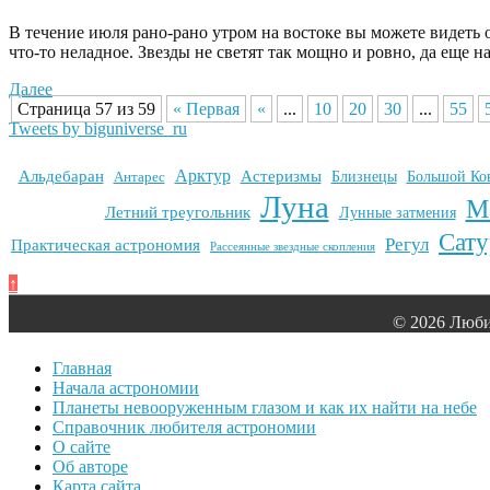
В течение июля рано-рано утром на востоке вы можете видеть оч
что-то неладное. Звезды не светят так мощно и ровно, да еще на
Далее
Страница 57 из 59
« Первая
«
...
10
20
30
...
55
Tweets by biguniverse_ru
Арктур
Альдебаран
Астеризмы
Антарес
Близнецы
Большой Ко
Луна
М
Летний треугольник
Лунные затмения
Сату
Регул
Практическая астрономия
Рассеянные звездные скопления
↑
© 2026 Люби
Главная
Начала астрономии
Планеты невооруженным глазом и как их найти на небе
Справочник любителя астрономии
О сайте
Об авторе
Карта сайта