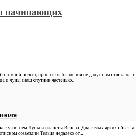
ля начинающих
ебо темной ночью, простые наблюдения не дадут нам ответа на э
а и луны (наш спутник частенько...
 июля
на с участием Луны и планеты Венера. Два самых ярких объекта
писном созвездии Тельца недалеко от...