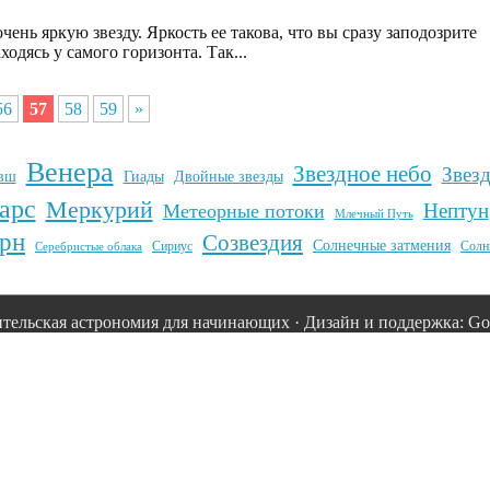
ень яркую звезду. Яркость ее такова, что вы сразу заподозрите
ходясь у самого горизонта. Так...
56
57
58
59
»
Венера
Звездное небо
Звез
вш
Гиады
Двойные звезды
арс
Меркурий
Нептун
Метеорные потоки
Млечный Путь
рн
Созвездия
Солнечные затмения
Сириус
Солн
Серебристые облака
тельская астрономия для начинающих · Дизайн и поддержка: Goo