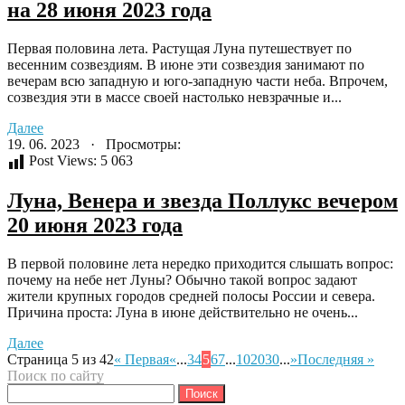
на 28 июня 2023 года
Первая половина лета. Растущая Луна путешествует по
весенним созвездиям. В июне эти созвездия занимают по
вечерам всю западную и юго-западную части неба. Впрочем,
созвездия эти в массе своей настолько невзрачные и...
Далее
19. 06. 2023 · Просмотры:
Post Views:
5 063
Луна, Венера и звезда Поллукс вечером
20 июня 2023 года
В первой половине лета нередко приходится слышать вопрос:
почему на небе нет Луны? Обычно такой вопрос задают
жители крупных городов средней полосы России и севера.
Причина проста: Луна в июне действительно не очень...
Далее
Страница 5 из 42
« Первая
«
...
3
4
5
6
7
...
10
20
30
...
»
Последняя »
Поиск по сайту
Найти: