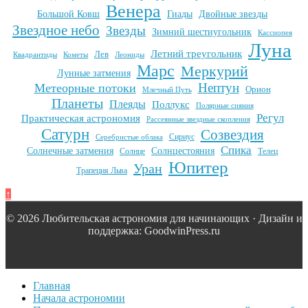
Венера
Большой Ковш
Гиады
Двойные звезды
Звездное небо
Звезды
Зимний шестиугольник
Кассиопея
Луна
Летний треугольник
Лев
Квадрантиды
Кометы
Леониды
Марс
Меркурий
Лунные затмения
Нептун
Метеорные потоки
Орион
Млечный Путь
Планеты
Плеяды
Поллукс
Полярные сияния
Регул
Практическая астрономия
Рассеянные звездные скопления
Сатурн
Созвездия
Сириус
Серебристые облака
Спика
Солнечные затмения
Солнцестояния
Солнце
Телец
Юпитер
Уран
Трапеция Льва
↑
© 2026 Любительская астрономия для начинающих · Дизайн и
поддержка: GoodwinPress.ru
Главная
Начала астрономии