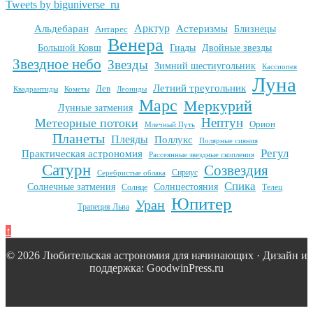
Tweets by biguniverse_ru
Арктур
Альдебаран
Астеризмы
Антарес
Близнецы
Венера
Большой Ковш
Гиады
Двойные звезды
Звездное небо
Звезды
Зимний шестиугольник
Кассиопея
Луна
Летний треугольник
Лев
Квадрантиды
Кометы
Леониды
Марс
Меркурий
Лунные затмения
Нептун
Метеорные потоки
Орион
Млечный Путь
Планеты
Плеяды
Поллукс
Полярные сияния
Регул
Практическая астрономия
Рассеянные звездные скопления
Сатурн
Созвездия
Сириус
Серебристые облака
Спика
Солнечные затмения
Солнцестояния
Солнце
Телец
Юпитер
Уран
Трапеция Льва
↑
© 2026 Любительская астрономия для начинающих · Дизайн и
поддержка: GoodwinPress.ru