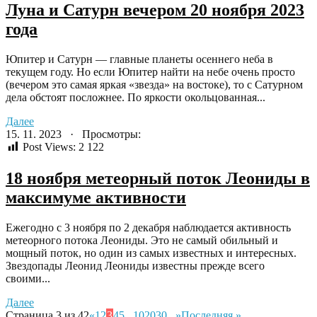
Луна и Сатурн вечером 20 ноября 2023
года
Юпитер и Сатурн — главные планеты осеннего неба в
текущем году. Но если Юпитер найти на небе очень просто
(вечером это самая яркая «звезда» на востоке), то с Сатурном
дела обстоят посложнее. По яркости окольцованная...
Далее
15. 11. 2023 · Просмотры:
Post Views:
2 122
18 ноября метеорный поток Леониды в
максимуме активности
Ежегодно с 3 ноября по 2 декабря наблюдается активность
метеорного потока Леониды. Это не самый обильный и
мощный поток, но один из самых известных и интересных.
Звездопады Леонид Леониды известны прежде всего
своими...
Далее
Страница 3 из 42
«
1
2
3
4
5
...
10
20
30
...
»
Последняя »