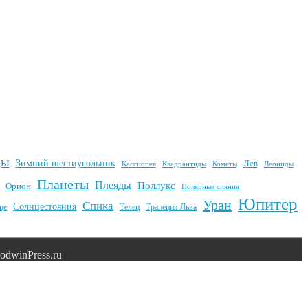
ды
Зимний шестиугольник
Лев
Квадрантиды
Кометы
Кассиопея
Леониды
Планеты
Плеяды
Поллукс
Орион
Полярные сияния
Юпитер
Уран
Спика
Солнцестояния
це
Телец
Трапеция Льва
dwinPress.ru