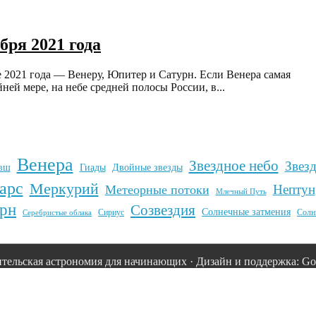
бря 2021 года
е 2021 года — Венеру, Юпитер и Сатурн. Если Венера самая
ней мере, на небе средней полосы России, в...
Венера
Звездное небо
Звез
вш
Гиады
Двойные звезды
арс
Меркурий
Нептун
Метеорные потоки
Млечный Путь
рн
Созвездия
Солнечные затмения
Сириус
Солн
Серебристые облака
тельская астрономия для начинающих · Дизайн и поддержка: Goo