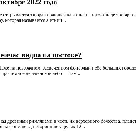
ктябре 2022 года
е открывается завораживающая картина: на юго-западе три ярки
 которая называется Летний...
сейчас видна на востоке?
. Даже на невзрачном, засвеченном фонарями небе больших город
про темное деревенское небо — там...
ая древними римлянами в честь их верховного божества, плане
 на фоне звезд неторопливо: целых 12...