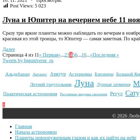
10. 11. 2021 · Просмотры:
Post Views:
5 023
Луна и Юпитер на вечернем небе 11 ноя
Сразу три яркие планеты можно наблюдать по вечерам в ноябр
красивая из этой троицы, то Юпитер — самая заметная. По край
Далее
Страница 4 из 11
« Первая
«
...
2
3
4
5
6
...
10
...
»
Последняя »
Tweets by biguniverse_ru
Арктур
Альдебаран
Астеризмы
Антарес
Близнецы
Большой Ко
Луна
М
Летний треугольник
Лунные затмения
Сату
Регул
Практическая астрономия
Рассеянные звездные скопления
↑
© 2026 Люби
Главная
Начала астрономии
Планеты невооруженным глазом и как их найти на небе