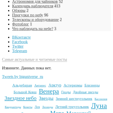
Астрономия для чайников
52
Календарь наблюдателя
413
Обзоры
2
Прогулки по небу
96
Телескопы и оборудование
2
Фотоблог
1
Что наблюдать на небе?
3
ВКонтакте
Facebook
Twitter
Telegram
Самые актуальные и читаемые посты
Извините. Данных пока нет.
Tweets by biguniverse_ru
Арктур
Альдебаран
Астеризмы
Антарес
Близнецы
Венера
Большой Ковш
Гиады
Двойные звезды
Звездное небо
Звезды
Зимний шестиугольник
Кассиопея
Луна
Летний треугольник
Лев
Квадрантиды
Кометы
Леониды