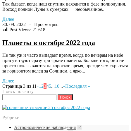
Так бывает, когда наш спутник находится в фазе полнолуния.
Восход полной Луны в сумерках — необычайное...
Далее
30. 09. 2022 · Просмотры:
Post Views:
21 618
Планеты в октябре 2022 года
Не так уж и часто выпадает время, когда по вечерам на небе
присутствуют сразу три яркие планеты. Больше того, они не
просто показываются на короткое время, прежде чем скрыться
за горизонтом вслед за Солнцем, а ярко...
Далее
Страница 3 из 11
«
1
2
3
4
5
...
10
...
»
Последняя »
Поиск по сайту
Найти:
Рубрики
Астрономические наблюдения
14