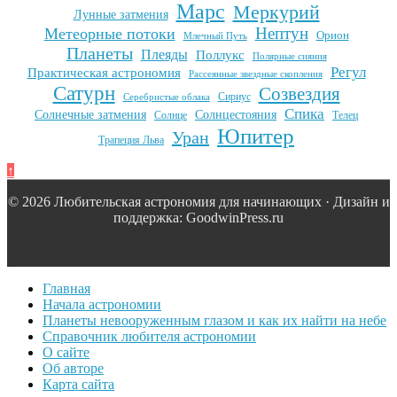
Марс
Меркурий
Лунные затмения
Нептун
Метеорные потоки
Орион
Млечный Путь
Планеты
Плеяды
Поллукс
Полярные сияния
Регул
Практическая астрономия
Рассеянные звездные скопления
Сатурн
Созвездия
Сириус
Серебристые облака
Спика
Солнечные затмения
Солнцестояния
Солнце
Телец
Юпитер
Уран
Трапеция Льва
↑
© 2026 Любительская астрономия для начинающих · Дизайн и
поддержка: GoodwinPress.ru
Главная
Начала астрономии
Планеты невооруженным глазом и как их найти на небе
Справочник любителя астрономии
О сайте
Об авторе
Карта сайта