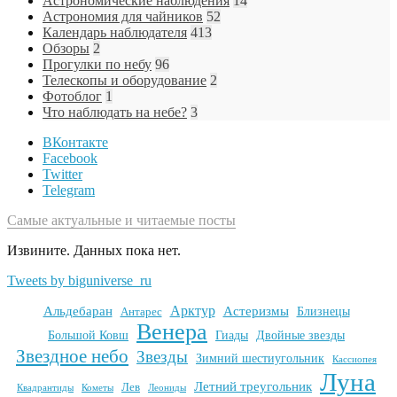
Астрономические наблюдения
14
Астрономия для чайников
52
Календарь наблюдателя
413
Обзоры
2
Прогулки по небу
96
Телескопы и оборудование
2
Фотоблог
1
Что наблюдать на небе?
3
ВКонтакте
Facebook
Twitter
Telegram
Самые актуальные и читаемые посты
Извините. Данных пока нет.
Tweets by biguniverse_ru
Арктур
Альдебаран
Астеризмы
Антарес
Близнецы
Венера
Большой Ковш
Гиады
Двойные звезды
Звездное небо
Звезды
Зимний шестиугольник
Кассиопея
Луна
Летний треугольник
Лев
Квадрантиды
Кометы
Леониды