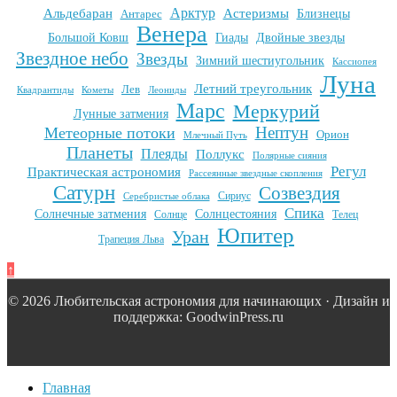
Арктур
Альдебаран
Астеризмы
Антарес
Близнецы
Венера
Большой Ковш
Гиады
Двойные звезды
Звездное небо
Звезды
Зимний шестиугольник
Кассиопея
Луна
Летний треугольник
Лев
Квадрантиды
Кометы
Леониды
Марс
Меркурий
Лунные затмения
Нептун
Метеорные потоки
Орион
Млечный Путь
Планеты
Плеяды
Поллукс
Полярные сияния
Регул
Практическая астрономия
Рассеянные звездные скопления
Сатурн
Созвездия
Сириус
Серебристые облака
Спика
Солнечные затмения
Солнцестояния
Солнце
Телец
Юпитер
Уран
Трапеция Льва
↑
© 2026 Любительская астрономия для начинающих · Дизайн и
поддержка: GoodwinPress.ru
Главная