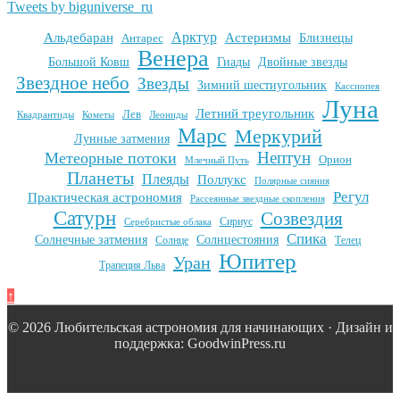
Tweets by biguniverse_ru
Арктур
Альдебаран
Астеризмы
Антарес
Близнецы
Венера
Большой Ковш
Гиады
Двойные звезды
Звездное небо
Звезды
Зимний шестиугольник
Кассиопея
Луна
Летний треугольник
Лев
Квадрантиды
Кометы
Леониды
Марс
Меркурий
Лунные затмения
Нептун
Метеорные потоки
Орион
Млечный Путь
Планеты
Плеяды
Поллукс
Полярные сияния
Регул
Практическая астрономия
Рассеянные звездные скопления
Сатурн
Созвездия
Сириус
Серебристые облака
Спика
Солнечные затмения
Солнцестояния
Солнце
Телец
Юпитер
Уран
Трапеция Льва
↑
© 2026 Любительская астрономия для начинающих · Дизайн и
поддержка: GoodwinPress.ru