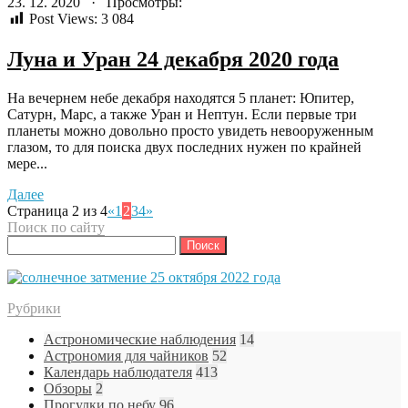
23. 12. 2020 · Просмотры:
Post Views:
3 084
Луна и Уран 24 декабря 2020 года
На вечернем небе декабря находятся 5 планет: Юпитер,
Сатурн, Марс, а также Уран и Нептун. Если первые три
планеты можно довольно просто увидеть невооруженным
глазом, то для поиска двух последних нужен по крайней
мере...
Далее
Страница 2 из 4
«
1
2
3
4
»
Поиск по сайту
Найти:
Рубрики
Астрономические наблюдения
14
Астрономия для чайников
52
Календарь наблюдателя
413
Обзоры
2
Прогулки по небу
96