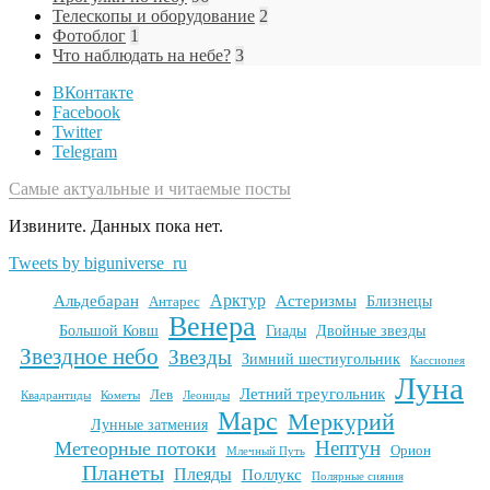
Телескопы и оборудование
2
Фотоблог
1
Что наблюдать на небе?
3
ВКонтакте
Facebook
Twitter
Telegram
Самые актуальные и читаемые посты
Извините. Данных пока нет.
Tweets by biguniverse_ru
Арктур
Альдебаран
Астеризмы
Антарес
Близнецы
Венера
Большой Ковш
Гиады
Двойные звезды
Звездное небо
Звезды
Зимний шестиугольник
Кассиопея
Луна
Летний треугольник
Лев
Квадрантиды
Кометы
Леониды
Марс
Меркурий
Лунные затмения
Нептун
Метеорные потоки
Орион
Млечный Путь
Планеты
Плеяды
Поллукс
Полярные сияния