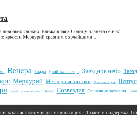
ста
ка довольно сложно! Ближайшая к Солнцу планета сейчас
 по яркости Меркурий сравним с ярчайшими...
Венера
Звездное небо
Звез
вш
Гиады
Двойные звезды
арс
Меркурий
Нептун
Метеорные потоки
Млечный Путь
рн
Созвездия
Солнечные затмения
Сириус
Солн
Серебристые облака
тельская астрономия для начинающих · Дизайн и поддержка: Goo