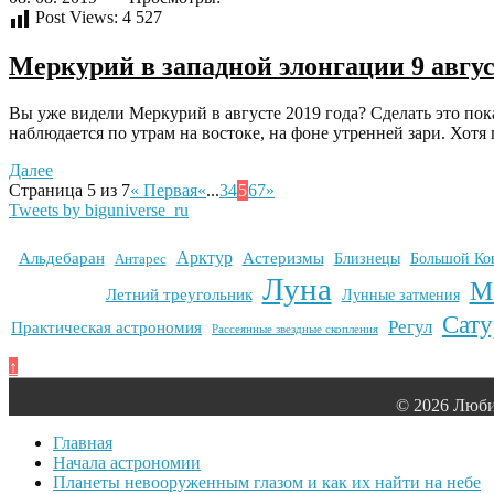
Post Views:
4 527
Меркурий в западной элонгации 9 авгу
Вы уже видели Меркурий в августе 2019 года? Сделать это по
наблюдается по утрам на востоке, на фоне утренней зари. Хотя
Далее
Страница 5 из 7
« Первая
«
...
3
4
5
6
7
»
Tweets by biguniverse_ru
Арктур
Альдебаран
Астеризмы
Антарес
Близнецы
Большой Ко
Луна
М
Летний треугольник
Лунные затмения
Сату
Регул
Практическая астрономия
Рассеянные звездные скопления
↑
© 2026 Люби
Главная
Начала астрономии
Планеты невооруженным глазом и как их найти на небе