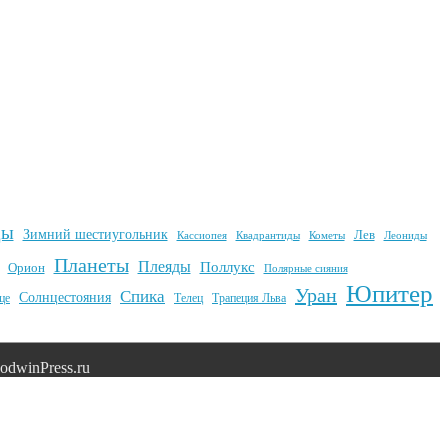
ды
Зимний шестиугольник
Лев
Квадрантиды
Кометы
Кассиопея
Леониды
Планеты
Плеяды
Поллукс
Орион
Полярные сияния
Юпитер
Уран
Спика
Солнцестояния
це
Телец
Трапеция Льва
dwinPress.ru