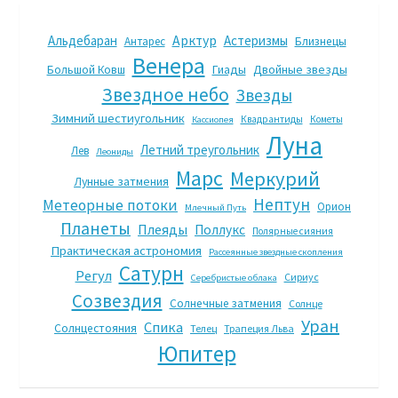
Арктур
Альдебаран
Астеризмы
Антарес
Близнецы
Венера
Гиады
Двойные звезды
Большой Ковш
Звездное небо
Звезды
Зимний шестиугольник
Квадрантиды
Кометы
Кассиопея
Луна
Летний треугольник
Лев
Леониды
Марс
Меркурий
Лунные затмения
Нептун
Метеорные потоки
Орион
Млечный Путь
Планеты
Плеяды
Поллукс
Полярные сияния
Практическая астрономия
Рассеянные звездные скопления
Сатурн
Регул
Сириус
Серебристые облака
Созвездия
Солнечные затмения
Солнце
Уран
Спика
Солнцестояния
Телец
Трапеция Льва
Юпитер