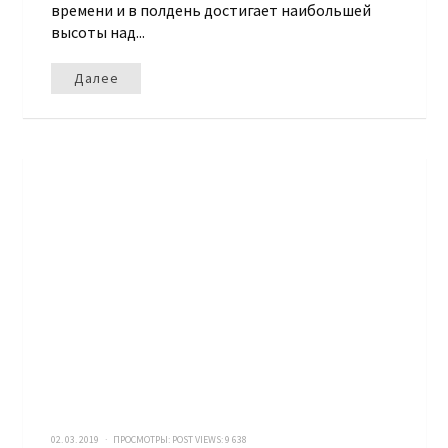
времени и в полдень достигает наибольшей
высоты над...
Далее
02. 03. 2019 · ПРОСМОТРЫ:
POST VIEWS:
9 638