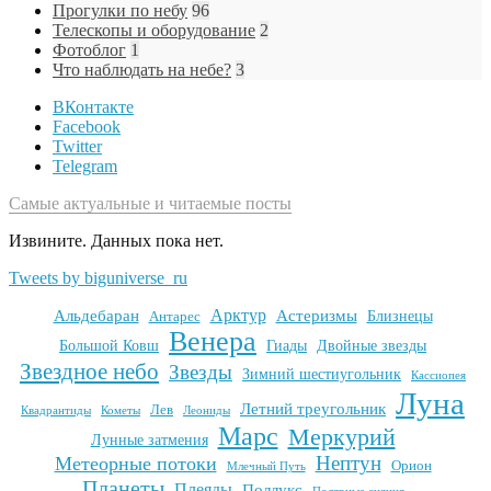
Прогулки по небу
96
Телескопы и оборудование
2
Фотоблог
1
Что наблюдать на небе?
3
ВКонтакте
Facebook
Twitter
Telegram
Самые актуальные и читаемые посты
Извините. Данных пока нет.
Tweets by biguniverse_ru
Арктур
Альдебаран
Астеризмы
Антарес
Близнецы
Венера
Большой Ковш
Гиады
Двойные звезды
Звездное небо
Звезды
Зимний шестиугольник
Кассиопея
Луна
Летний треугольник
Лев
Квадрантиды
Кометы
Леониды
Марс
Меркурий
Лунные затмения
Нептун
Метеорные потоки
Орион
Млечный Путь
Планеты
Плеяды
Поллукс