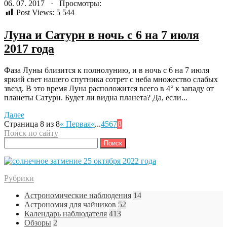
06. 07. 2017 · Просмотры:
Post Views:
5 544
Луна и Сатурн в ночь с 6 на 7 июля
2017 года
Фаза Луны близится к полнолунию, и в ночь с 6 на 7 июля
яркий свет нашего спутника сотрет с неба множество слабых
звезд. В это время Луна расположится всего в 4° к западу от
планеты Сатурн. Будет ли видна планета? Да, если...
Далее
Страница 8 из 8
« Первая
«
...
4
5
6
7
8
Поиск по сайту
Найти:
Рубрики
Астрономические наблюдения
14
Астрономия для чайников
52
Календарь наблюдателя
413
Обзоры
2