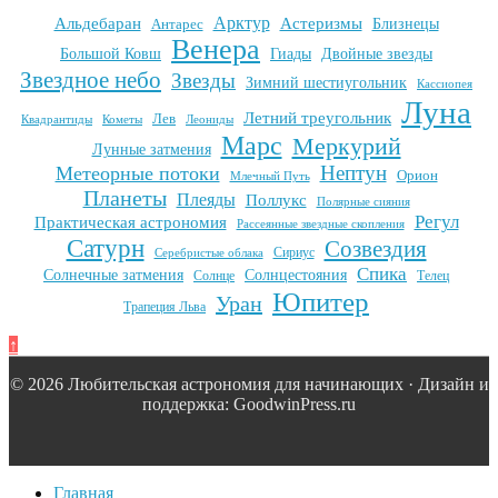
Арктур
Альдебаран
Астеризмы
Антарес
Близнецы
Венера
Большой Ковш
Гиады
Двойные звезды
Звездное небо
Звезды
Зимний шестиугольник
Кассиопея
Луна
Летний треугольник
Лев
Квадрантиды
Кометы
Леониды
Марс
Меркурий
Лунные затмения
Нептун
Метеорные потоки
Орион
Млечный Путь
Планеты
Плеяды
Поллукс
Полярные сияния
Регул
Практическая астрономия
Рассеянные звездные скопления
Сатурн
Созвездия
Сириус
Серебристые облака
Спика
Солнечные затмения
Солнцестояния
Солнце
Телец
Юпитер
Уран
Трапеция Льва
↑
© 2026 Любительская астрономия для начинающих · Дизайн и
поддержка: GoodwinPress.ru
Главная