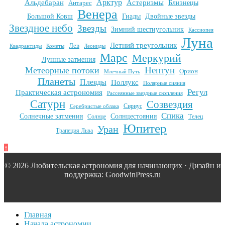
Арктур
Альдебаран
Астеризмы
Антарес
Близнецы
Венера
Большой Ковш
Гиады
Двойные звезды
Звездное небо
Звезды
Зимний шестиугольник
Кассиопея
Луна
Летний треугольник
Лев
Квадрантиды
Кометы
Леониды
Марс
Меркурий
Лунные затмения
Нептун
Метеорные потоки
Орион
Млечный Путь
Планеты
Плеяды
Поллукс
Полярные сияния
Регул
Практическая астрономия
Рассеянные звездные скопления
Сатурн
Созвездия
Сириус
Серебристые облака
Спика
Солнечные затмения
Солнцестояния
Солнце
Телец
Юпитер
Уран
Трапеция Льва
↑
© 2026 Любительская астрономия для начинающих · Дизайн и
поддержка: GoodwinPress.ru
Главная
Начала астрономии