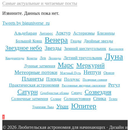
Самые актуальные и читаемые посты
Извините. Данных пока нет.
Tweets by biguniverse_ru
Арктур
Альдебаран
Астеризмы
Антарес
Близнецы
Венера
Большой Ковш
Гиады
Двойные звезды
Звездное небо
Звезды
Зимний шестиугольник
Кассиопея
Луна
Летний треугольник
Лев
Квадрантиды
Кометы
Леониды
Марс
Меркурий
Лунные затмения
Нептун
Метеорные потоки
Орион
Млечный Путь
Планеты
Плеяды
Поллукс
Полярные сияния
Регул
Практическая астрономия
Рассеянные звездные скопления
Сатурн
Созвездия
Сириус
Серебристые облака
Спика
Солнечные затмения
Солнцестояния
Солнце
Телец
Юпитер
Уран
Трапеция Льва
↑
© 2026 Любительская астрономия для начинающих · Дизайн и